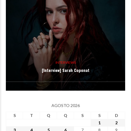
INTERVIEWS
[Interview] Sarah Coponat
AGOSTO 2026
S
T
Q
Q
S
S
D
1
2
3
4
5
6
7
8
9