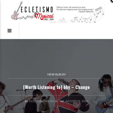
ECLETISMO MUSICAL
[Worth Listening to] Maglore – Sonho Real & Raio
de Sol
by
ECLETISMOMUSICAL
on
AGOSTO 4, 2026