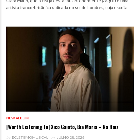
Clara Mann, que o EM já destacou anteriormente (AQUI) é uma
artista franco-britânica radicada no sul de Londres, cuja escrita
NEW ALBUM
[Worth Listening to] Xico Gaiato, Bia Maria – Na Raiz
by
ECLETISMOMUSICAL
on
JULHO 28, 2026