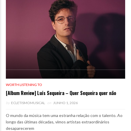
WORTH LISTENING TO
[Album Review] Luís Sequeira – Quer Sequeira quer não
by
ECLETISMOMUSICAL
on
JUNHO 1, 2026
O mundo da música tem uma estranha relação com o talento. Ao
longo das últimas décadas, vimos artistas extraordinários
desaparecerem