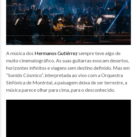
A música dos
Hermanos Gutiérrez
sempre teve algo de
muito cinematográfico. As suas guitarras evocam desertos,
horizontes infinitos e viagens sem destino definido. Mas em
“Sonido Cósmico”, interpretada ao vivo com a Orquestra
Sinfónica de Montréal, a paisagem deixa de ser terrestre, a
música parece olhar para cima, para o desconhecido.