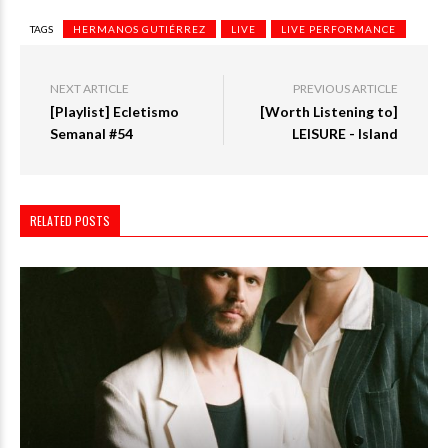
TAGS
HERMANOS GUTIÉRREZ
LIVE
LIVE PERFORMANCE
NEXT ARTICLE
PREVIOUS ARTICLE
[Playlist] Ecletismo
[Worth Listening to]
Semanal #54
LEISURE - Island
RELATED POSTS