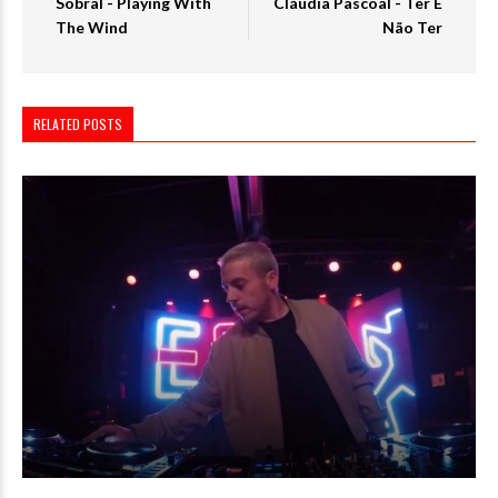
Sobral - Playing With
Cláudia Pascoal - Ter E
The Wind
Não Ter
RELATED POSTS