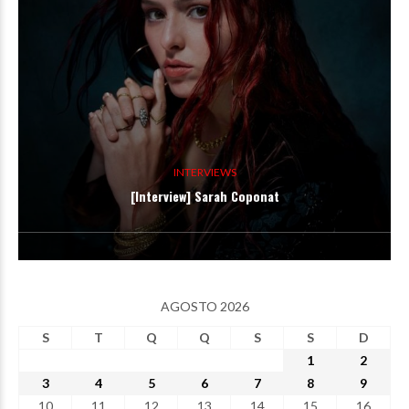
INTERVIEWS
[Interview] Sarah Coponat
AGOSTO 2026
S
T
Q
Q
S
S
D
1
2
3
4
5
6
7
8
9
10
11
12
13
14
15
16