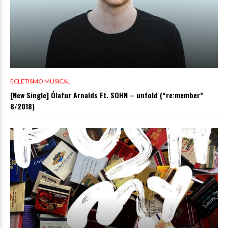
ECLETISMO MUSICAL
[New Single] Ólafur Arnalds Ft. SOHN – unfold (“re:member”
8/2018)