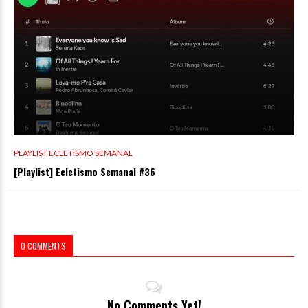
PLAYLIST ECLETISMO SEMANAL
[Playlist] Ecletismo Semanal #36
0 COMMENTS
No Comments Yet!