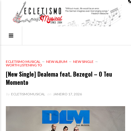
ECLETISMO MUSICAL
NEW ALBUM
NEW SINGLE
WORTH LISTENING TO
[New Single] Dealema feat. Bezegol – O Teu
Momento
by
ECLETISMOMUSICAL
on
JANEIRO 17, 2026