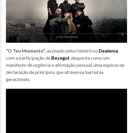
“O Teu Momento”
, assinado pelos históricos
Dealema
com a participação de
Bezegol
, desponta como um
manifesto de urgência e afirmação pessoal, uma espécie de
declaração de princípios que atravessa barreiras
geracionais.