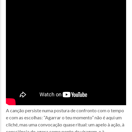
A canção persiste numa postura de confronto com o tempo
e com as escolhas: “Agarrar o teu momento” não é aqui um
cliché, mas uma convocação quase ritual: um apelo à ação, à
consciência do agora como ponto de viragem, e à