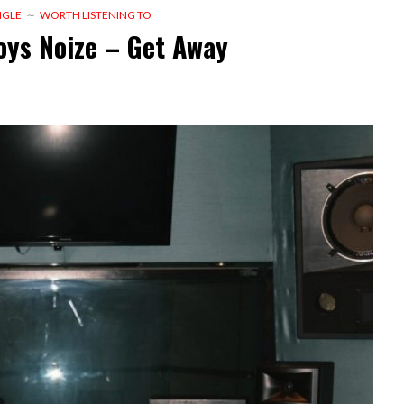
NGLE
WORTH LISTENING TO
oys Noize – Get Away