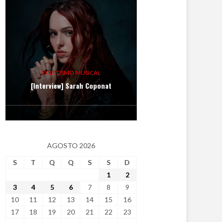
ECLETISMO MUSICAL
[Interview] Sarah Coponat
AGOSTO 2026
S
T
Q
Q
S
S
D
1
2
3
4
5
6
7
8
9
10
11
12
13
14
15
16
17
18
19
20
21
22
23