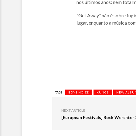
nos últimos anos: nem tota
“Get Away” não é sobre fugi
lugar, enquanto a música con
TAGS
BOYS NOIZE
KUNGS
NEW ALBU
NEXT ARTICLE
[European Festivals] Rock Werchter