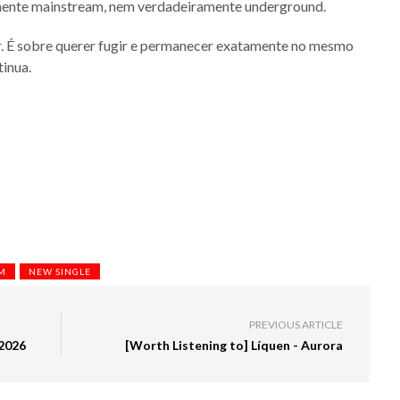
lmente mainstream, nem verdadeiramente underground.
r. É sobre querer fugir e permanecer exatamente no mesmo
tinua.
M
NEW SINGLE
PREVIOUS ARTICLE
 2026
[Worth Listening to] Líquen - Aurora