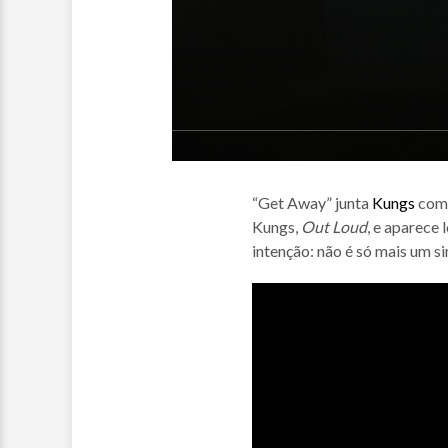
“Get Away” junta
Kungs
co
Kungs,
Out Loud
, e aparece
intenção: não é só mais um s