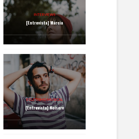
INTERVIEWS
[Entrevista] Márcia
ECLETISMO MUSICAL
[Entrevista] Noiserv