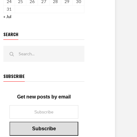
24
25
26
27
28
29
30
31
« Jul
SEARCH
SUBSCRIBE
Get new posts by email