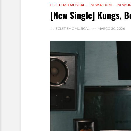
ECLETISMO MUSICAL
NEW ALBUM
NEW SI
[New Single] Kungs, B
by
ECLETISMOMUSICAL
on
MARÇO 30, 2026