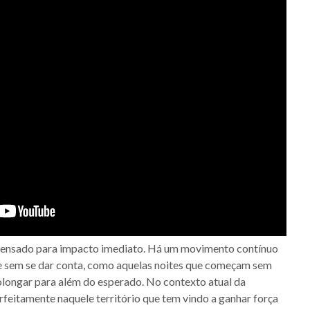
pensado para impacto imediato. Há um movimento contínuo
e sem se dar conta, como aquelas noites que começam sem
olongar para além do esperado. No contexto atual da
erfeitamente naquele território que tem vindo a ganhar força