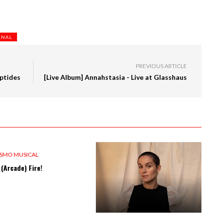
ANAL
PREVIOUS ARTICLE
iptides
[Live Album] Annahstasia - Live at Glasshaus
IEWS
ISMO MUSICAL
(Arcade) Fire!