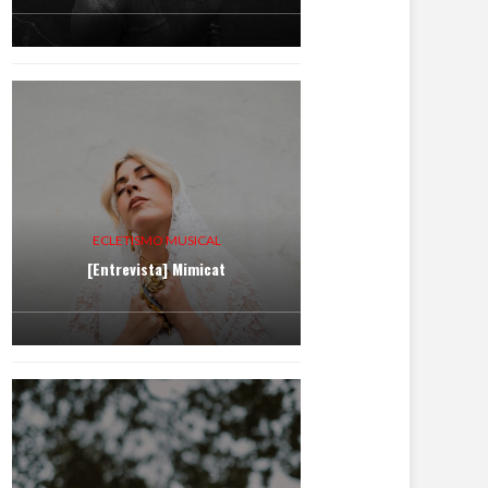
ECLETISMO MUSICAL
[Entrevista] Mimicat