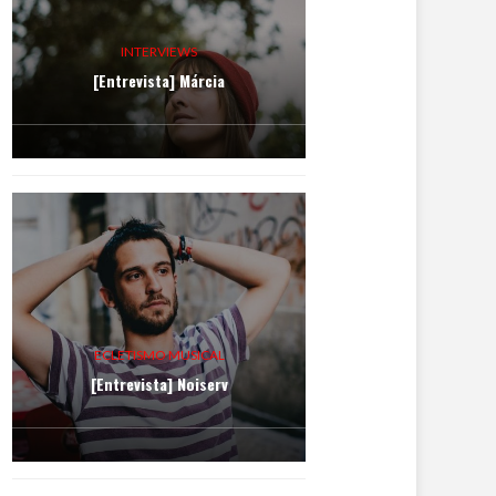
INTERVIEWS
[Entrevista] Márcia
ECLETISMO MUSICAL
[Entrevista] Noiserv