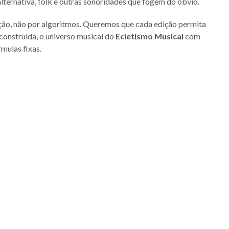
alternativa, folk e outras sonoridades que fogem do óbvio.
nção, não por algoritmos. Queremos que cada edição permita
construída, o universo musical do
Ecletismo Musical
com
mulas fixas.