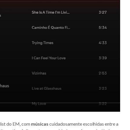
list do EM, com
músicas
cuidadosamente escolhidas entre a