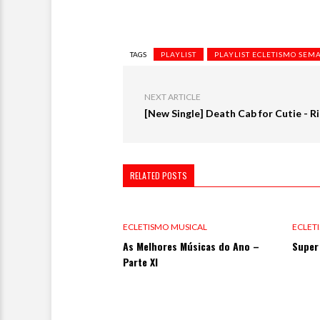
TAGS
PLAYLIST
PLAYLIST ECLETISMO SEM
NEXT ARTICLE
[New Single] Death Cab for Cutie - R
RELATED POSTS
0 VIEWS
0 V
ECLETISMO MUSICAL
ECLET
As Melhores Músicas do Ano –
Super 
Parte XI