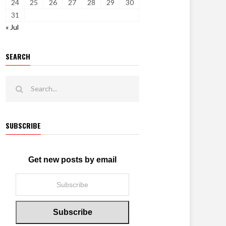
24
25
26
27
28
29
30
31
« Jul
SEARCH
SUBSCRIBE
Get new posts by email