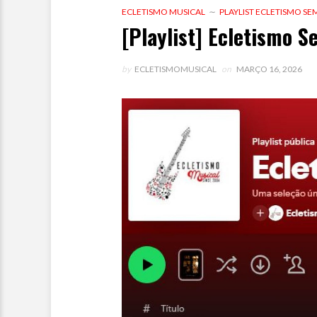
ECLETISMO MUSICAL
PLAYLIST ECLETISMO S
[Playlist] Ecletismo 
by
ECLETISMOMUSICAL
on
MARÇO 16, 2026