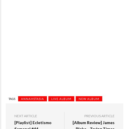
TAGS
ANNAHSTASIA
LIVE ALBUM
NEW ALBUM
NEXT ARTICLE
PREVIOUS ARTICLE
[Playlist] Ecletismo
[Album Review] James
Semanal #44
Blake - Trying Times