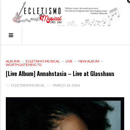
ALBUMS
ECLETISMO MUSICAL
LIVE
NEW ALBUM
WORTH LISTENING TO
[Live Album] Annahstasia – Live at Glasshaus
by
ECLETISMOMUSICAL
on
MARÇO 16, 2026