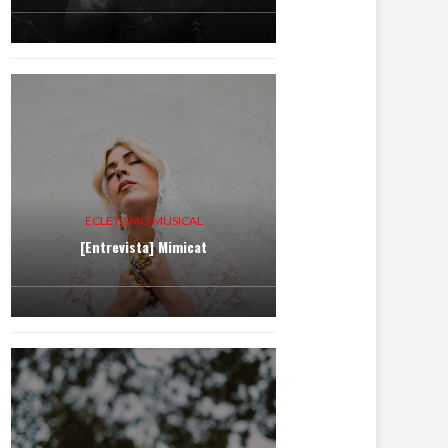
ECLETISMO MUSICAL
[Entrevista] Mimicat