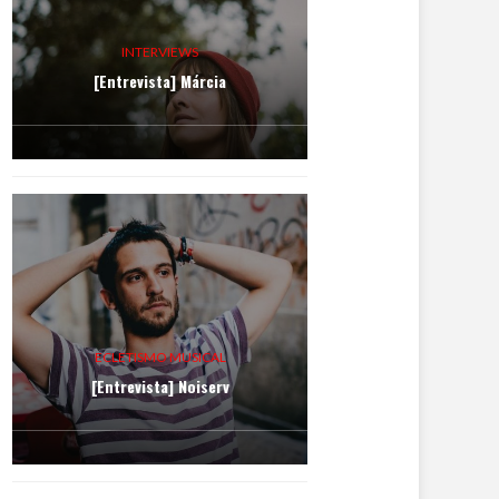
INTERVIEWS
[Entrevista] Márcia
ECLETISMO MUSICAL
[Entrevista] Noiserv