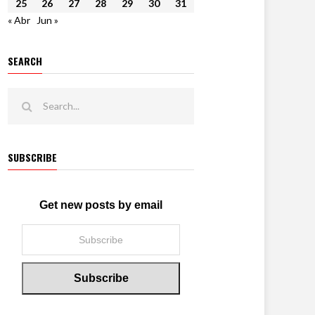
25
26
27
28
29
30
31
« Abr
Jun »
SEARCH
SUBSCRIBE
Get new posts by email