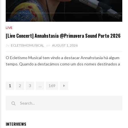
LIVE
[Live Concert] Annahstasia @Primavera Sound Porto 2026
by
ECLETISMOMUSICAL
on
AUGUST 1, 2026
O Ecletismo Musical tem vindo a destacar Annahstasia há algum
tempo. Quando a destacámos como um dos nomes destinados a
1
2
3
…
169
INTERVIEWS