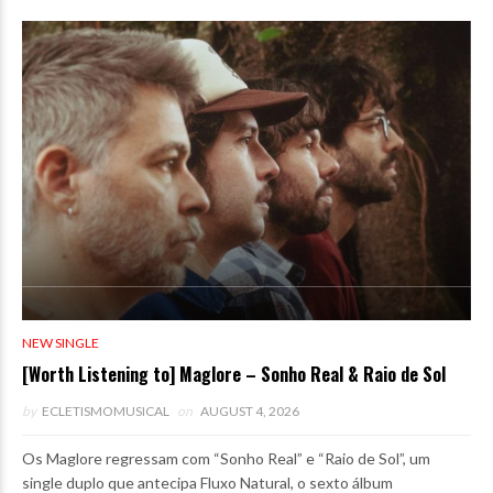
NEW SINGLE
[Worth Listening to] Maglore – Sonho Real & Raio de Sol
by
ECLETISMOMUSICAL
on
AUGUST 4, 2026
Os Maglore regressam com “Sonho Real” e “Raio de Sol”, um
single duplo que antecipa Fluxo Natural, o sexto álbum