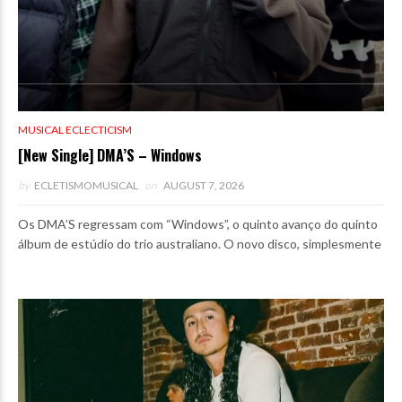
MUSICAL ECLECTICISM
[New Single] DMA’S – Windows
by
ECLETISMOMUSICAL
on
AUGUST 7, 2026
Os DMA’S regressam com “Windows”, o quinto avanço do quinto
álbum de estúdio do trio australiano. O novo disco, simplesmente