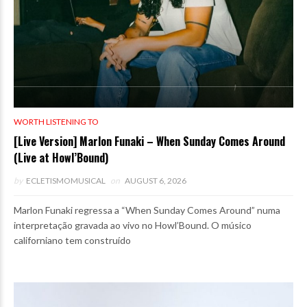
WORTH LISTENING TO
[Live Version] Marlon Funaki – When Sunday Comes Around
(Live at Howl’Bound)
by
ECLETISMOMUSICAL
on
AUGUST 6, 2026
Marlon Funaki regressa a “When Sunday Comes Around” numa
interpretação gravada ao vivo no Howl’Bound. O músico
californiano tem construído