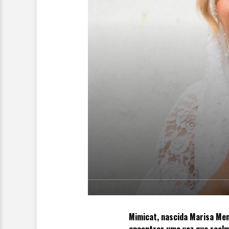
Mimicat, nascida Marisa Men
encontrar uma voz que realm