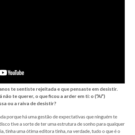
nos te sentiste rejeitada e que pensaste em desistir.
não te querer, o que ficou a arder em ti: o (“Ai”)
a ou a raiva de desistir?
da porque há uma gestão de expectativas que ninguém te
 disco tive a sorte de ter uma estrutura de sonho para qualquer
a, tinha uma ótima editora tinha, na verdade, tudo o que é o