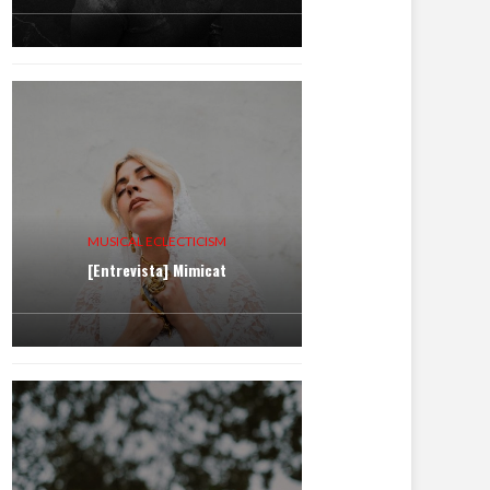
MUSICAL ECLECTICISM
[Entrevista] Mimicat