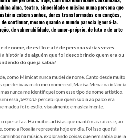
bina alma, teatro, sinceridade e música numa persona que
 história cabem sonhos, dores transformadas em canções,
 de continuar, mesmo quando o mundo parecia ignorá-la.
ção, de vulnerabilidade, de amor-próprio, de luta e de arte
 de nome, de estilo e até de persona várias vezes.
é a história de alguém que foi descobrindo quem era ou
condendo do que já sabia?
ade, como Mimicat nunca mudei de nome. Canto desde muito
s que derivavam do meu nome real, Marisa Mena: na infância
”, mas nunca me identifiquei com esse tipo de nome artístico.
sumi essa
persona
, percebi que quem subia ao palco era
e mudou foi o estilo, visualmente e musicalmente.
 o que se faz. Há muitos artistas que mantêm as raízes e, ao
como a Rosalía representa hoje em dia. Foi isso que fui
caminhos na música, explorando coisas que nem sabia que ia