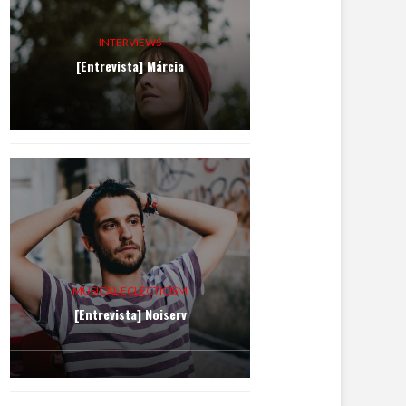
INTERVIEWS
[Entrevista] Márcia
MUSICAL ECLECTICISM
[Entrevista] Noiserv