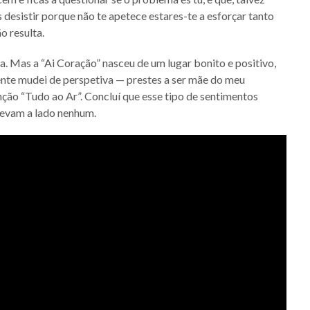
 desistir porque não te apetece estares-te a esforçar tanto
o resulta.
. Mas a “Ai Coração” nasceu de um lugar bonito e positivo,
ente mudei de perspetiva — prestes a ser mãe do meu
anção “Tudo ao Ar”. Concluí que esse tipo de sentimentos
levam a lado nenhum.