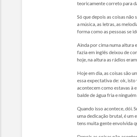
teoricamente correto para da
Só que depois as coisas não 
a música, as letras, as mel
forma como as pessoas se id
Ainda por cima numa altura 
fazia em inglês deixou de co
hoje, na altura as rádios eram
Hoje em dia, as coisas são u
essa expectativa de: ok, isto
acontecem como estavas à es
balde de água fria e ninguém 
Quando isso acontece, dói. 
uma dedicação brutal, é um 
tens muita gente envolvida q
Depois as coisas não acontece