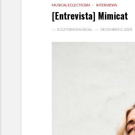
MUSICAL ECLECTICISM
INTERVIEWS
[Entrevista] Mimicat
by
ECLETISMOMUSICAL
on
DECEMBER 2, 2025