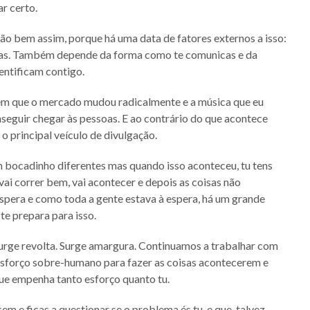
r certo.
são bem assim, porque há uma data de fatores externos a isso:
odias. Também depende da forma como te comunicas e da
entificam contigo.
em que o mercado mudou radicalmente e a música que eu
nseguir chegar às pessoas. E ao contrário do que acontece
 o principal veículo de divulgação.
m bocadinho diferentes mas quando isso aconteceu, tu tens
 vai correr bem, vai acontecer e depois as coisas não
pera e como toda a gente estava à espera, há um grande
te prepara para isso.
Surge revolta. Surge amargura. Continuamos a trabalhar com
esforço sobre-humano para fazer as coisas acontecerem e
ue empenha tanto esforço quanto tu.
m e ficas a questionar se o problema és tu, e que, talvez