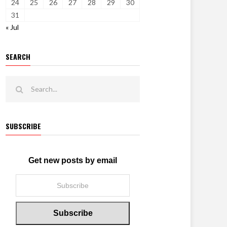
24
25
26
27
28
29
30
31
« Jul
SEARCH
SUBSCRIBE
Get new posts by email