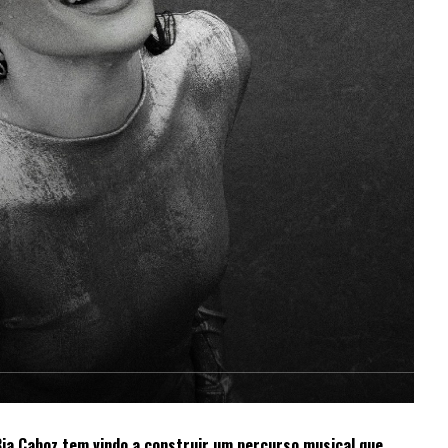
Bia Caboz
tem vindo a construir um percurso musical que