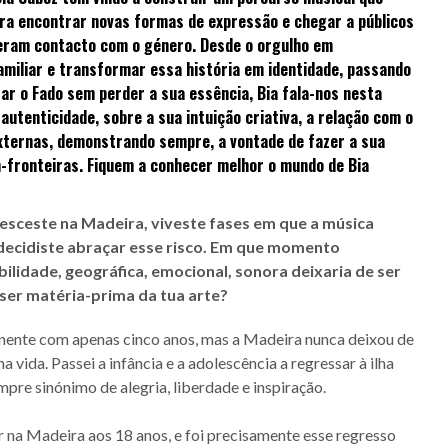
ara encontrar novas formas de expressão e chegar a públicos
veram contacto com o género. Desde o orgulho em
familiar e transformar essa história em identidade, passando
ar o Fado sem perder a sua essência, Bia fala-nos nesta
autenticidade, sobre a sua intuição criativa, a relação com o
xternas, demonstrando sempre, a vontade de fazer a sua
m-fronteiras. Fiquem a conhecer melhor o mundo de Bia
resceste na Madeira, viveste fases em que a música
s decidiste abraçar esse risco. Em que momento
ilidade, geográfica, emocional, sonora deixaria de ser
 ser matéria-prima da tua arte?
inente com apenas cinco anos, mas a Madeira nunca deixou de
a vida. Passei a infância e a adolescência a regressar à ilha
empre sinónimo de alegria, liberdade e inspiração.
er na Madeira aos 18 anos, e foi precisamente esse regresso