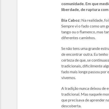
comunidade. Em que medid
liberdade, de ruptura co
Bia Caboz:
Na realidade, fo
Sempre vi o fado como um gé
tango ou o flamenco, mas t
diferentes caminhos.
Se não tens uma grande estru
de encontrar outra. Eu tenho
certeza de que, se continuas
tradicionais, dificilmente al
fado mais longe passou por
vivemos.
A tradição nunca deixou de es
tradicional. Mas naquele mom
que precisava de aprender naq
descoberta.