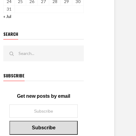
24
25
26
27
28
29
30
31
« Jul
SEARCH
SUBSCRIBE
Get new posts by email