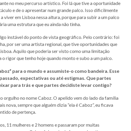
nte no meu percurso artístico. Foi lá que tive a oportunidade
táculo e de o apresentar num grande palco. Isso dificilmente
 a viver em Lisboa nessa altura, porque para subir a um palco
ria uma estrutura que eu ainda não tinha.
go instável do ponto de vista geográfico. Pelo contrário: foi
ha, por ser uma artista regional, que tive oportunidades que
isboa. Aquilo que poderia ser visto como uma limitação
a o rigor que tenho hoje quando monto e subo a um palco.
Caboz” para o mundo e assumiste-o como bandeira. Esse
passado, expectativas ou até estigmas. Que partes
xar para trás e que partes decidiste levar contigo?
o orgulho no nome Caboz. O apelido vem do lado da família
s nova, sempre que alguém dizia “ela é Caboz”, eu ficava
ntido de pertença.
hos, 11 mulheres e 2 homens e passaram por muitas