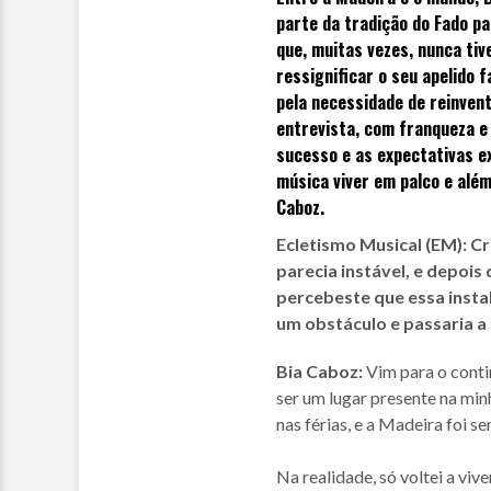
parte da tradição do Fado p
que, muitas vezes, nunca ti
ressignificar o seu apelido 
pela necessidade de reinvent
entrevista, com franqueza e 
sucesso e as expectativas e
música viver em palco e alé
Caboz.
Ecletismo Musical (EM): C
parecia instável, e depoi
percebeste que essa instab
um obstáculo e passaria a
Bia Caboz:
Vim para o cont
ser um lugar presente na minh
nas férias, e a Madeira foi s
Na realidade, só voltei a viv