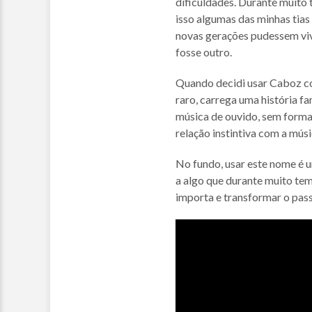
dificuldades. Durante muito 
isso algumas das minhas tias 
novas gerações pudessem viv
fosse outro.
Quando decidi usar Caboz co
raro, carrega uma história f
música de ouvido, sem forma
relação instintiva com a músi
No fundo, usar este nome é u
a algo que durante muito tem
importa e transformar o pas