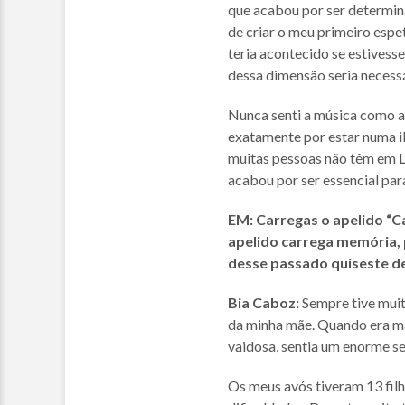
que acabou por ser determina
de criar o meu primeiro espe
teria acontecido se estivesse
dessa dimensão seria necessá
Nunca senti a música como al
exatamente por estar numa il
muitas pessoas não têm em L
acabou por ser essencial par
EM: Carregas o apelido “
apelido carrega memória, 
desse passado quiseste dei
Bia Caboz:
Sempre tive muit
da minha mãe. Quando era mai
vaidosa, sentia um enorme se
Os meus avós tiveram 13 fil