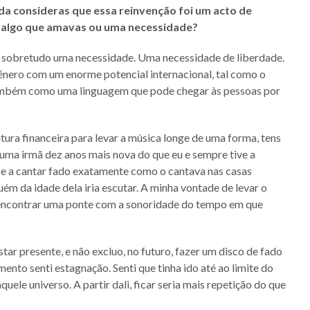
a consideras que essa reinvenção foi um acto de
m algo que amavas ou uma necessidade?
i sobretudo uma necessidade. Uma necessidade de liberdade.
nero com um enorme potencial internacional, tal como o
ambém como uma linguagem que pode chegar às pessoas por
tura financeira para levar a música longe de uma forma, tens
 uma irmã dez anos mais nova do que eu e sempre tive a
se a cantar fado exatamente como o cantava nas casas
guém da idade dela iria escutar. A minha vontade de levar o
 encontrar uma ponte com a sonoridade do tempo em que
tar presente, e não excluo, no futuro, fazer um disco de fado
ento senti estagnação. Senti que tinha ido até ao limite do
uele universo. A partir dali, ficar seria mais repetição do que