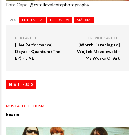
Foto Capa:
@estellevalentephotography
TAGS
ENTREVISTA
INTERVIEW
MÁRCIA
NEXT ARTICLE
PREVIOUS ARTICLE
[Live Performance]
[Worth Listening to]
Deyaz - Quantum (The
Wojtek Mazolewski -
EP) - LIVE
My Works Of Art
RELATED POSTS
0 VIEWS
MUSICAL ECLECTICISM
Beware!