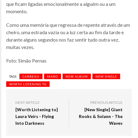
que ficam ligadas emocionalmente a alguém ou a um
momento.
Como uma memória que regressa de repente através de um
cheiro, uma estrada vazia ou a luz certa ao fim da tarde e
durante alguns segundos nos faz sentir tudo outra vez,
muitas vezes.
Foto: Simão Pernas
TAGS
CARBEAU
MARO
NEW ALBUM
NEW SINGLE
WORTH LISTENING TO
NEXT ARTICLE
PREVIOUS ARTICLE
[Worth Listening to]
[New Single] Giant
Laura Veirs - Flying
Rooks & Solann - The
Into Darkness
Waves