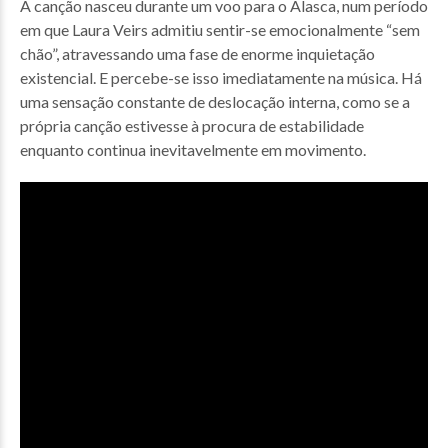
A canção nasceu durante um voo para o Alasca, num período
em que Laura Veirs admitiu sentir-se emocionalmente “sem
chão”, atravessando uma fase de enorme inquietação
existencial. E percebe-se isso imediatamente na música. Há
uma sensação constante de deslocação interna, como se a
própria canção estivesse à procura de estabilidade
enquanto continua inevitavelmente em movimento.