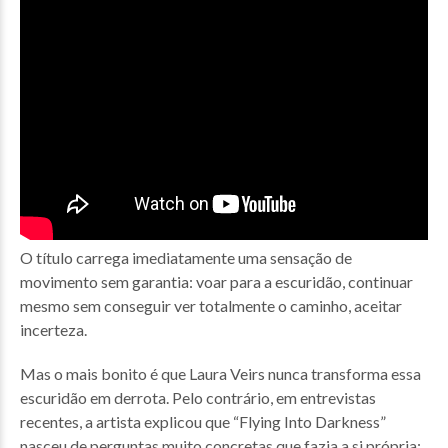
O título carrega imediatamente uma sensação de
movimento sem garantia: voar para a escuridão, continuar
mesmo sem conseguir ver totalmente o caminho, aceitar
incerteza.
Mas o mais bonito é que Laura Veirs nunca transforma essa
escuridão em derrota. Pelo contrário, em entrevistas
recentes, a artista explicou que “Flying Into Darkness”
nasceu de perguntas muito concretas que fazia a si própria: