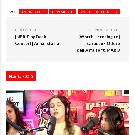
TAGS
LAURA VEIRS
NEW SINGLE
WORTH LISTENING TO
NEXT ARTICLE
PREVIOUS ARTICLE
[NPR Tiny Desk
[Worth Listening to]
Concert] Annahstasia
carbeau - Odore
dell'Asfalto ft. MARO
RELATED POSTS