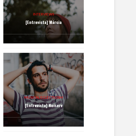
INTERVIEWS
[Entrevista] Márcia
MUSICAL ECLECTICISM
[Entrevista] Noiserv