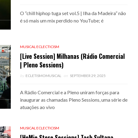
O “chill hiphop tuga set vol.5 | Ilha da Madeira” não
é só mais um mix perdido no YouTube; é
MUSICAL ECLECTICISM
[Live Session] Milhanas (Rádio Comercial
| Pleno Sessions)
by
ECLETISMOMUSICAL
on
SEPTEMBER 29, 2025
A Rádio Comercial e a Pleno uniram forças para
inaugurar as chamadas Pleno Sessions, uma série de
atuações ao vivo
MUSICAL ECLECTICISM
[HoMie Store Sessions] Tash Sultana