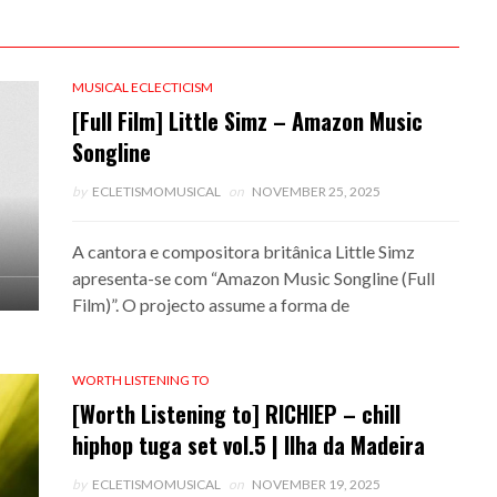
MUSICAL ECLECTICISM
[Full Film] Little Simz – Amazon Music
Songline
by
ECLETISMOMUSICAL
on
NOVEMBER 25, 2025
A cantora e compositora britânica Little Simz
apresenta-se com “Amazon Music Songline (Full
Film)”. O projecto assume a forma de
WORTH LISTENING TO
[Worth Listening to] RICHIEP – chill
hiphop tuga set vol.5 | Ilha da Madeira
by
ECLETISMOMUSICAL
on
NOVEMBER 19, 2025