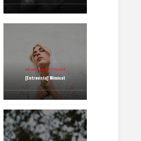
MUSICAL ECLECTICISM
[Entrevista] Mimicat