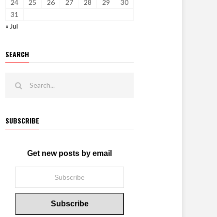
24
25
26
27
28
29
30
31
« Jul
SEARCH
SUBSCRIBE
Get new posts by email