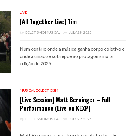
LIVE
[All Together Live] Tim
by
ECLETISMOMUSICAL
on
JULY 29, 2025
Num cenário onde a música ganha corpo coletivo e
onde a união se sobrepõe ao protagonismo, a
edição de 2025
MUSICAL ECLECTICISM
[Live Session] Matt Berninger – Full
Performance (Live on KEXP)
by
ECLETISMOMUSICAL
on
JULY 29, 2025
Matt Berninger, para além de vocalista dos The