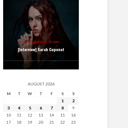
MUSICAL ECLECTICISM
[Interview] Sarah Coponat
AUGUST 2026
M
T
W
T
F
S
S
1
2
3
4
5
6
7
8
9
10
11
12
13
14
15
16
17
18
19
20
21
22
23