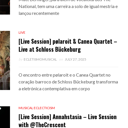
National, tem uma carreira a solo de igual mestria e
lançou recentemente
LIVE
[Live Session] pølaroit & Canea Quartet –
Live at Schloss Bückeburg
by
ECLETISMOMUSICAL
on
JULY 27, 2025
O encontro entre pølaroit e o Canea Quartet no
coração barroco de Schloss Bückeburg transforma
a eletrónica contemplativa em corpo
MUSICAL ECLECTICISM
[Live Session] Annahstasia – Live Session
with @TheCrescent