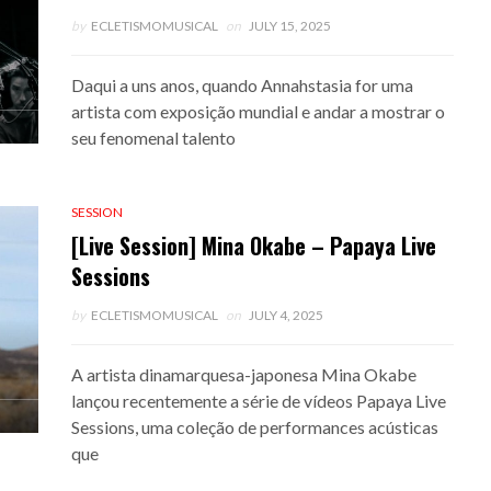
by
ECLETISMOMUSICAL
on
JULY 15, 2025
Daqui a uns anos, quando Annahstasia for uma
artista com exposição mundial e andar a mostrar o
seu fenomenal talento
SESSION
[Live Session] Mina Okabe – Papaya Live
Sessions
by
ECLETISMOMUSICAL
on
JULY 4, 2025
A artista dinamarquesa-japonesa Mina Okabe
lançou recentemente a série de vídeos Papaya Live
Sessions, uma coleção de performances acústicas
que