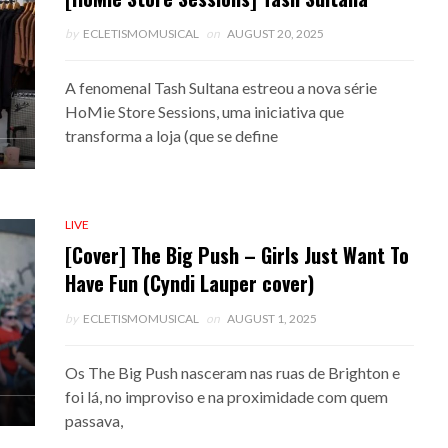
by
ECLETISMOMUSICAL
on
AUGUST 20, 2025
A fenomenal Tash Sultana estreou a nova série
HoMie Store Sessions, uma iniciativa que
transforma a loja (que se define
LIVE
[Cover] The Big Push – Girls Just Want To
Have Fun (Cyndi Lauper cover)
by
ECLETISMOMUSICAL
on
AUGUST 1, 2025
Os The Big Push nasceram nas ruas de Brighton e
foi lá, no improviso e na proximidade com quem
passava,