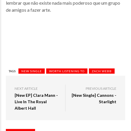
lembrar que não existe nada mais poderoso que um grupo
de amigos a fazer arte.
TAGS
NEW SINGLE
WORTH LISTENING TO
ZACH WEBB
NEXT ARTICLE
PREVIOUS ARTICLE
[New EP] Clara Mann -
[New Single] Cannons -
Live In The Royal
Starlight
Albert Hall