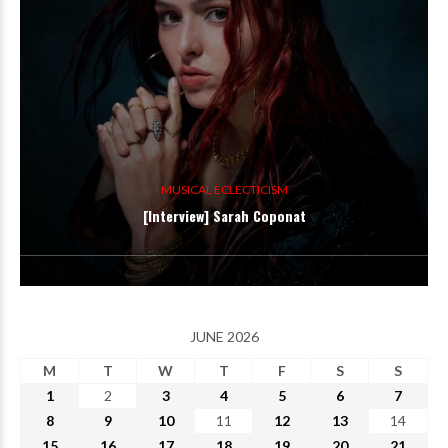
MUSICAL ECLECTICISM
[Interview] Sarah Coponat
JUNE 2026
M
T
W
T
F
S
S
1
2
3
4
5
6
7
8
9
10
11
12
13
14
15
16
17
18
19
20
21